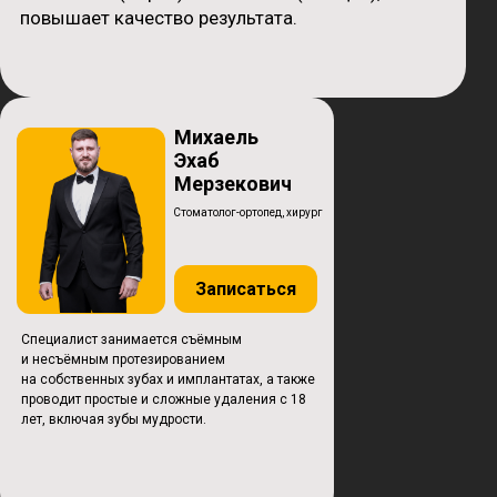
безболезненный был укол, за это отдельное
спасибо. Доброжелательная атмосфера,
начиная от администраторов и заканчивая
врачами своего дела.
Михаель
Эхаб
Мерзекович
Была здесь в первый раз по рекомендации
Стоматолог-ортопед, хирург
ортодонта. Нужна была консультация
по поводу удаления зубов мудрости. Врач,
Манаев Артём Сергеевич, всё грамотно
рассказал и дал рекомендации как мне лучше
Записаться
удалить эти проблемные зубы. Само
помещение комфортное и красивое. В нём
приятно находиться.
Специалист занимается съёмным
и несъёмным протезированием
на собственных зубах и имплантатах, а также
проводит простые и сложные удаления с 18
лет, включая зубы мудрости.
ОСТАЛИСЬ ВОПРОСЫ
О СТОИМОСТИ