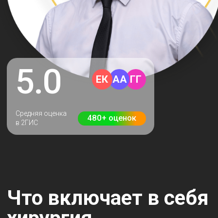
Что включает в себя
хирургия
Современные методики и бережный подход делают
даже сложные операции комфортными. Доверьте
здоровье зубов профессионалам!
4 ключевых аспекта
хирургии:
Дентальная имплантация
Пластика мягких тканей
Удаление зубов
Челюстно-лицевая хирургия