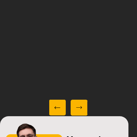
и диагностика
Врач проведёт осмотр, сделает снимки,
объяснит диагноз и предложит варианты лечения,
ответит на вопросы и подберёт анестезию — всё
четко и без спешки.
Подготовка к процедуре
Перед процедурой мы обрабатываем область
вмешательства и подбираем оптимальную
анестезию. Ваша безопасность и комфорт —
наш приоритет.
Проведение
операции
Наши хирурги проводят вмешательство аккуратно
и быстро (15-60 минут), используя точные
инструменты. Вы просто удобно располагаетесь в
кресле, а мы делаем всё необходимое.