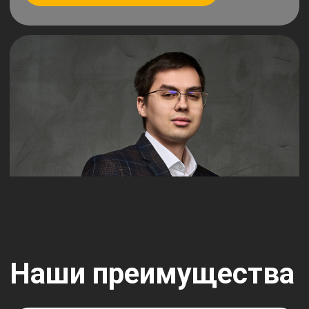
хирурги
Опытные хирурги — виртуозно, без боли
и с гарантией результата.
Безопасная
анестезия
Используем безопасную анестезию последнего
поколения — вы не почувствуете даже укола.
Минимальная
реабилитация
Современные протоколы — реабилитация в 2
раза короче, чем при обычных операциях.