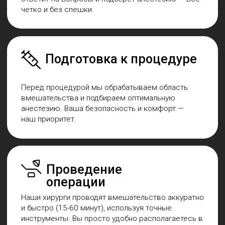
Барнаул, ул.Балтийская д.20
+7 (906) 941-40-00
Ydent22@outlook.com
Режим работы:
ПН-ПТ:
09:00-20:00
СБ-ВС: 10
:00-16:00