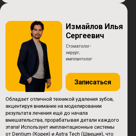
Доброжелательная атмосфера и вежливый
персонал! Очень боялись удалять зубы
мудрости дочери (которые ещё даже
не показались), но благодаря
профессионализму Измайлова Ильи
Сергеевича, операции прошли успешно, без
осложнений и безболезненно! Рекомендую
однозначно!
Доброго всем дня. Сегодня была в этой
клинике первый раз. Хотелось бы отметить
Илью Сергеевича он врач своего дела, удалил
зуб без всяких осложнений, и главное