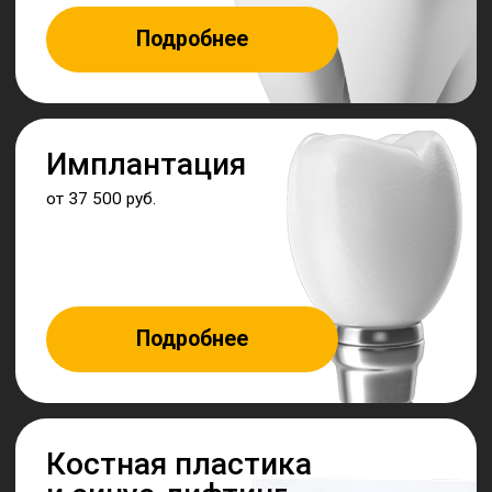
Макеев Артем
Владимирович
Стоматолог-хирург
Записаться
Проводит операции, направленные
на сохранение зубов, а также плановые
хирургические вмешательства, такие как:
цистэктомия, лоскутная пластика,
гингивэктомия и гемисекция. Осуществляет
удаление зубов, фрагментов и разрушенных
корней, а также удаление кистозных
образований.