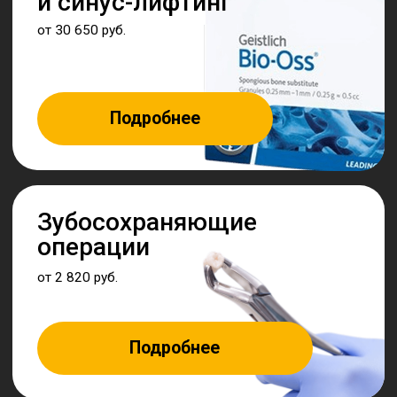
Измайлов Илья
Сергеевич
Стоматолог-
хирург,
имплантолог
Записаться
Обладает отличной техникой удаления зубов,
акцентируя внимание на моделировании
результата лечения ещё до начала
вмешательства, прорабатывая детали каждого
этапа! Использует имплантационные системы
от Dentium (Корея) и Astra Tech (Швеция), что
повышает качество результата.