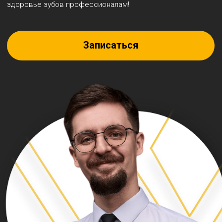
5.0
ЕК
АА
ГГ
Средняя оценка
480+ оценок
в 2ГИС