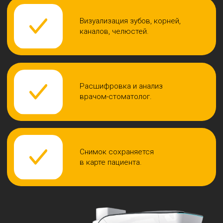
Опытные специалисты
—
диагностику проводят врачи,
а не техники.
Современное оборудование
—
томограф последнего поколения
с низким излучением.
Точный анализ
— интерпретация КТ
врачом и составление плана лечения.
Комфорт и внимание
— объясняем
каждое действие, без спешки и лишних
процедур.
Записаться