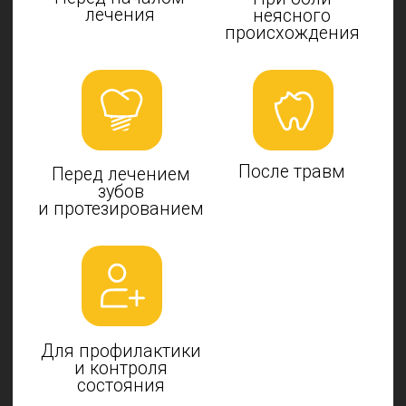
Отправить
Контакты
Барнаул, ул.Балтийская д.20
+7 (906) 941-40-00
Ydent22@outlook.com
Режим работы: