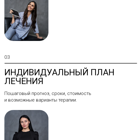
3D-ДИАГНОСТИКА БЕЗ
ОШИБОК
Мы сделали все, чтобы ваше лечение было не только
эффективным, но и максимально удобным
и предсказуемым.
Визуализация зубов, корней,
каналов, челюстей.
Расшифровка и анализ
врачом-стоматолог.
Снимок сохраняется
в карте пациента.