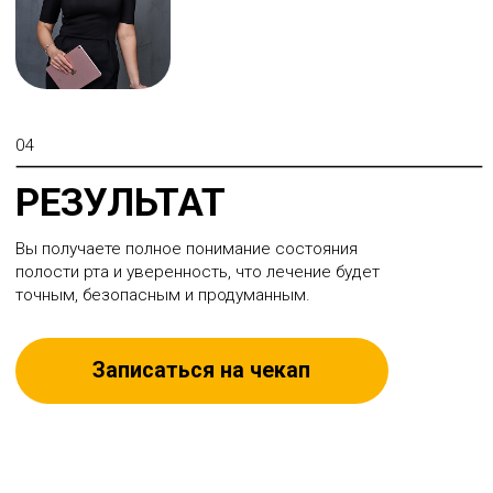
КОГДА СТОИТ
ПРОЙТИ КТ
Перед началом
При боли
лечения
неясного
происхождения