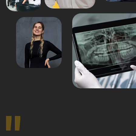
"
ПОЧЕМУ
ДИАГНОСТИКА —
ПЕРВЫЙ ШАГ
К ЗДОРОВОЙ УЛЫБКЕ
Без точной диагностики невозможно спланировать
эффективное лечение. Компьютерная томография (КТ)
позволяет увидеть не только зубы, но и кости, нервы
и скрытые воспаления. Это гарантирует точность,
безопасность и долговременный результат.
Записаться