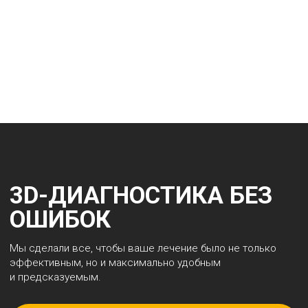
После травм
Перед лечением
зубов
и протезированием
Для профилактики
и контроля
состояния
Записаться на чекап
ПОЧЕМУ ПАЦИЕНТЫ
ВЫБИРАЮТ YDENT